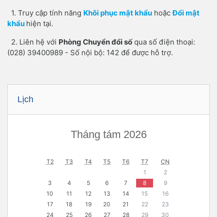
1.
Truy cập tính năng
Khôi phục mật khẩu
hoặc
Đổi mật
khẩu
hiện tại.
2.
Liên hệ với
Phòng Chuyển đổi số
qua số điện thoại:
(028) 39400989 - Số nội bộ: 142 để được hỗ trợ.
Bỏ qua Lịch
Lịch
Tháng tám 2026
T2
T3
T4
T5
T6
T7
CN
1
2
3
4
5
6
7
8
9
10
11
12
13
14
15
16
17
18
19
20
21
22
23
24
25
26
27
28
29
30