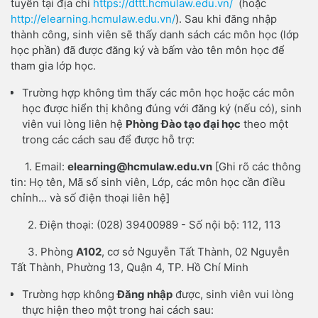
tuyến tại địa chỉ
https://dttt.hcmulaw.edu.
vn/
(hoặc
http://elearning.hcmulaw.edu.vn/
). Sau khi đăng nhập
thành công, sinh viên sẽ thấy danh sách các môn học (lớp
học phần) đã được đăng ký và bấm vào tên môn học để
tham gia lớp học.
Trường hợp không tìm thấy các môn học hoặc các môn
học được hiển thị không đúng với đăng ký (nếu có), sinh
viên vui lòng liên hệ
Phòng
Đào tạo đại học
theo một
trong các cách sau để được hỗ trợ:
1. Email:
elearning@hcmulaw.edu.vn
[Ghi rõ các thông
tin: Họ tên, Mã số sinh viên, Lớp, các môn học cần điều
chỉnh... và số điện thoại liên hệ]
2. Điện thoại: (028) 39400989 - Số nội bộ: 112, 113
3. Phòng
A102
, cơ sở Nguyễn Tất Thành, 02 Nguyễn
Tất Thành, Phường 13, Quận 4, TP. Hồ Chí Minh
Trường hợp không
Đăng nhập
được, sinh viên vui lòng
thực hiện theo một trong hai cách sau: