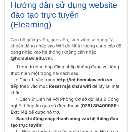
Hướng dẫn sử dụng website
đào tạo trực tuyến
(Elearning)
Cán bộ giảng viên, học viên, sinh viên sử dụng Tài
khoản đăng nhập vào Wifi do Nhà trường cung cấp để
đăng nhập vào hệ thống (không cần nhập
@hcmulaw.edu.vn
).
- Trong trường hợp đăng nhập không được vui lòng
thực hiện một trong hai cách sau:
+ Cách 1: Vào trang
http://ict.hcmulaw.edu.vn
;
tiếp theo vào mục
Reset mật khẩu wifi
để lấy lại mật
khẩu;
+ Cách 2: Liên hệ với Phòng Cơ sở dữ liệu & Công
nghệ thông tin qua số điện thoại: (
028) 39400989 -
Ext: 142
để được hỗ trợ.
-
Sau khi đăng nhập thành công vào hệ thống đào
tạo trực tuyến:
1. Nếu hệ thống yêu cầu nhập thông tin Hồ sơ cá